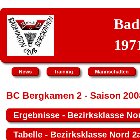
Bad
1971
News
Training
Mannschaften
BC Bergkamen 2 - Saison 200
Ergebnisse - Bezirksklasse No
Tabelle - Bezirksklasse Nord 2