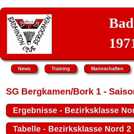
Bad
1971
News
Training
Mannschaften
SG Bergkamen/Bork 1 - Saiso
Ergebnisse - Bezirksklasse No
Tabelle - Bezirksklasse Nord 2