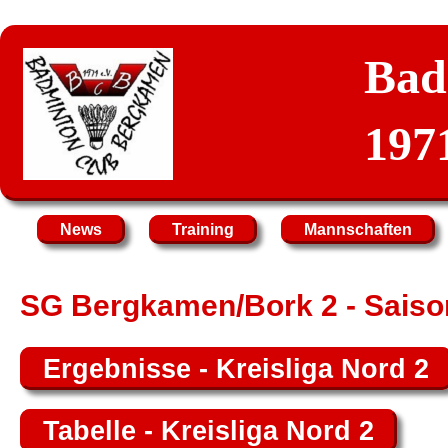
Bad
1971
News
Training
Mannschaften
SG Bergkamen/Bork 2 - Saiso
Ergebnisse - Kreisliga Nord 2
Tabelle - Kreisliga Nord 2