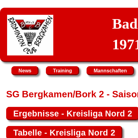
Bad
1971
News
Training
Mannschaften
SG Bergkamen/Bork 2 - Saiso
Ergebnisse - Kreisliga Nord 2
Tabelle - Kreisliga Nord 2