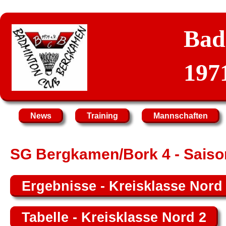
Bad
1971
News
Training
Mannschaften
SG Bergkamen/Bork 4 - Saiso
Ergebnisse - Kreisklasse Nord
Tabelle - Kreisklasse Nord 2